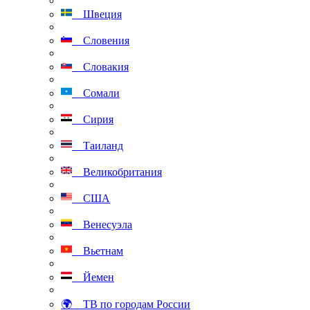
Швеция
Словения
Словакия
Сомали
Сирия
Таиланд
Великобритания
США
Венесуэла
Вьетнам
Йемен
🌍 ТВ по городам России