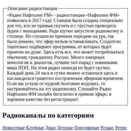
Описание радиостанции
«Радио Нафталин FM» - радиостанция «Нафталин ФМ»
появилась в 2017 году. Станция была создана специально
для тех, кто не привык скучать и с грустью проводить
будни с выходными. Ради шутки запустили радиоволну в
столице. Но слушатели приняли передачи на ура, так
было решено, что эфир нельзя останавливать. Создатели
тщательно подбирают программы, от которых будет
приятно на душе. Здесь есть все, что может потребоваться
обычному гражданину России. Много юморных
монологов и диалогов, лучшие хит-парад с новинками
мира ПОП. На этом радио никогда не будет скучно.
Каждый день 24 часа в сутки можно оставаться здесь и
наслаждаться грамотно построенным эфирным временем.
Если вы устали от нудной болтовни ведущих, то
настраивайтесь на эту радиоволну. Слушайте Радио
Нафталин ФМ онлайн бесплатно в прямом эфире, в
хорошем качестве без регистрации!
Радиоканалы по категориям
Новостные
Клубные
Джаз
Детские
Популярные
Релакс
Ретро