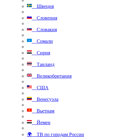
Швеция
Словения
Словакия
Сомали
Сирия
Таиланд
Великобритания
США
Венесуэла
Вьетнам
Йемен
🌍 ТВ по городам России