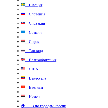
Швеция
Словения
Словакия
Сомали
Сирия
Таиланд
Великобритания
США
Венесуэла
Вьетнам
Йемен
🌍 ТВ по городам России