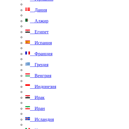
Дания
Алжир
Египет
Испания
Франция
Греция
Венгрия
Индонезия
Ирак
Иран
Исландия