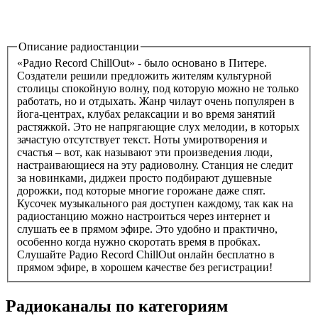
Описание радиостанции
«Радио Record ChillOut» - было основано в Питере.
Создатели решили предложить жителям культурной
столицы спокойную волну, под которую можно не только
работать, но и отдыхать. Жанр чилаут очень популярен в
йога-центрах, клубах релаксации и во время занятий
растяжкой. Это не напрягающие слух мелодии, в которых
зачастую отсутствует текст. Ноты умиротворения и
счастья – вот, как называют эти произведения люди,
настраивающиеся на эту радиоволну. Станция не следит
за новинками, диджеи просто подбирают душевные
дорожки, под которые многие горожане даже спят.
Кусочек музыкального рая доступен каждому, так как на
радиостанцию можно настроиться через интернет и
слушать ее в прямом эфире. Это удобно и практично,
особенно когда нужно скоротать время в пробках.
Слушайте Радио Record ChillOut онлайн бесплатно в
прямом эфире, в хорошем качестве без регистрации!
Радиоканалы по категориям