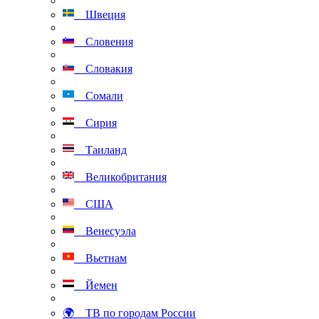
Швеция
Словения
Словакия
Сомали
Сирия
Таиланд
Великобритания
США
Венесуэла
Вьетнам
Йемен
🌍 ТВ по городам России