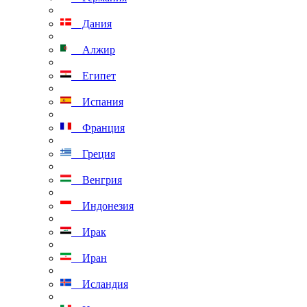
Дания
Алжир
Египет
Испания
Франция
Греция
Венгрия
Индонезия
Ирак
Иран
Исландия