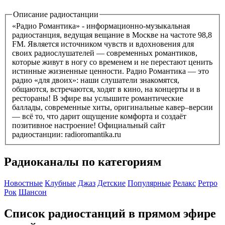
Описание радиостанции
«Радио Романтика» - информационно-музыкальная
радиостанция, ведущая вещание в Москве на частоте 98,8
FM. Является источником чувств и вдохновения для
своих радиослушателей — современных романтиков,
которые живут в ногу со временем и не перестают ценить
истинные жизненные ценности. Радио Романтика — это
радио «для двоих»: наши слушатели знакомятся,
общаются, встречаются, ходят в кино, на концерты и в
рестораны! В эфире вы услышите романтические
баллады, современные хиты, оригинальные кавер–версии
— всё то, что дарит ощущение комфорта и создаёт
позитивное настроение! Официальный сайт
радиостанции: radioromantika.ru
Радиоканалы по категориям
Новостные
Клубные
Джаз
Детские
Популярные
Релакс
Ретро
Рок
Шансон
Список радиостанций в прямом эфире