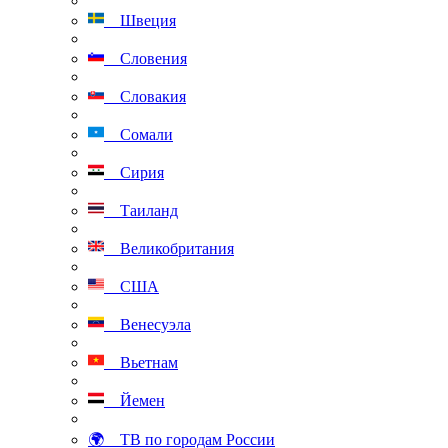
Швеция
Словения
Словакия
Сомали
Сирия
Таиланд
Великобритания
США
Венесуэла
Вьетнам
Йемен
🌍 ТВ по городам России