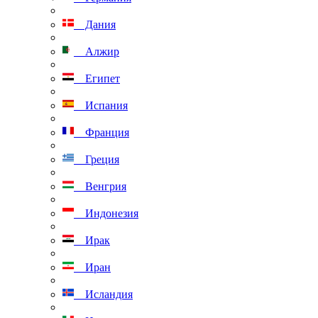
Дания
Алжир
Египет
Испания
Франция
Греция
Венгрия
Индонезия
Ирак
Иран
Исландия