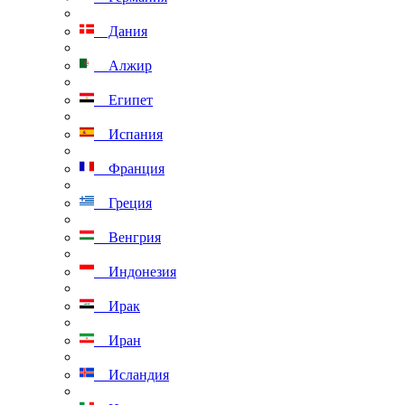
Дания
Алжир
Египет
Испания
Франция
Греция
Венгрия
Индонезия
Ирак
Иран
Исландия