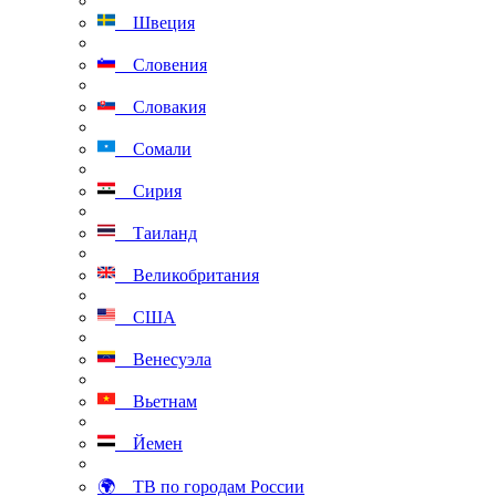
Швеция
Словения
Словакия
Сомали
Сирия
Таиланд
Великобритания
США
Венесуэла
Вьетнам
Йемен
🌍 ТВ по городам России