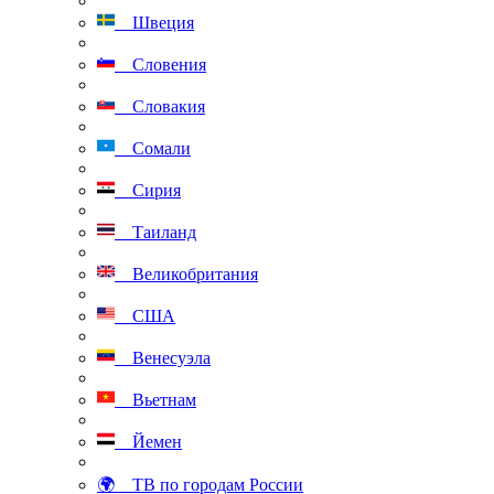
Швеция
Словения
Словакия
Сомали
Сирия
Таиланд
Великобритания
США
Венесуэла
Вьетнам
Йемен
🌍 ТВ по городам России