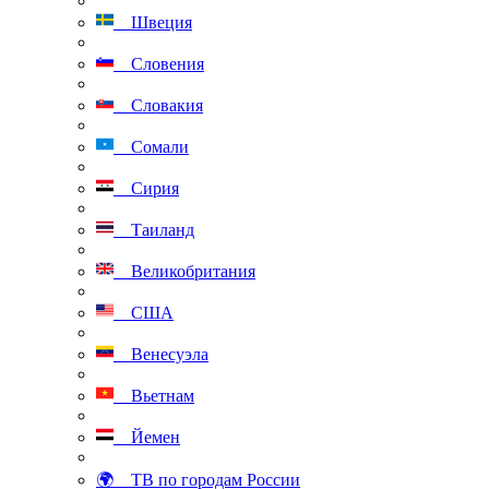
Швеция
Словения
Словакия
Сомали
Сирия
Таиланд
Великобритания
США
Венесуэла
Вьетнам
Йемен
🌍 ТВ по городам России