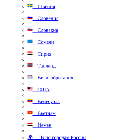
Швеция
Словения
Словакия
Сомали
Сирия
Таиланд
Великобритания
США
Венесуэла
Вьетнам
Йемен
🌍 ТВ по городам России