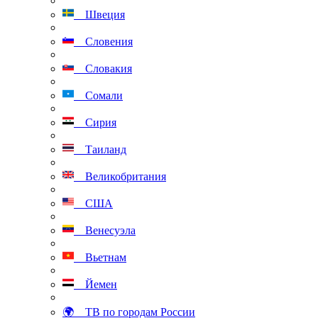
Швеция
Словения
Словакия
Сомали
Сирия
Таиланд
Великобритания
США
Венесуэла
Вьетнам
Йемен
🌍 ТВ по городам России