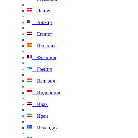
Дания
Алжир
Египет
Испания
Франция
Греция
Венгрия
Индонезия
Ирак
Иран
Исландия