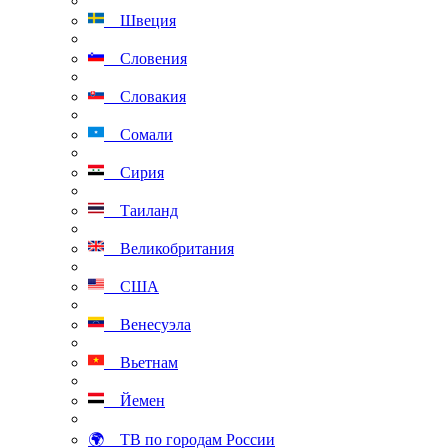
Швеция
Словения
Словакия
Сомали
Сирия
Таиланд
Великобритания
США
Венесуэла
Вьетнам
Йемен
🌍 ТВ по городам России