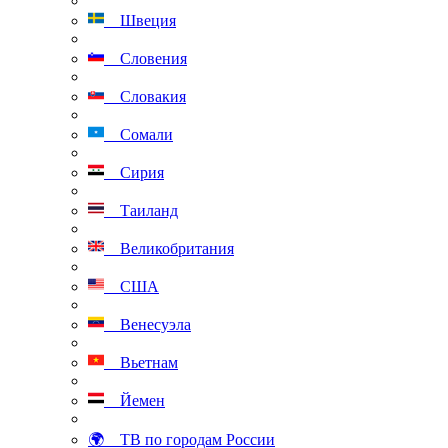
Швеция
Словения
Словакия
Сомали
Сирия
Таиланд
Великобритания
США
Венесуэла
Вьетнам
Йемен
🌍 ТВ по городам России