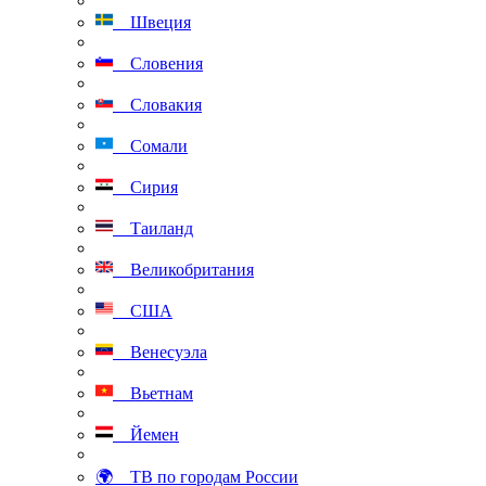
Швеция
Словения
Словакия
Сомали
Сирия
Таиланд
Великобритания
США
Венесуэла
Вьетнам
Йемен
🌍 ТВ по городам России