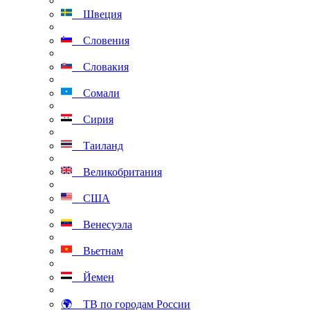
Швеция
Словения
Словакия
Сомали
Сирия
Таиланд
Великобритания
США
Венесуэла
Вьетнам
Йемен
🌍 ТВ по городам России