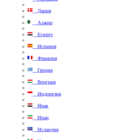
Дания
Алжир
Египет
Испания
Франция
Греция
Венгрия
Индонезия
Ирак
Иран
Исландия