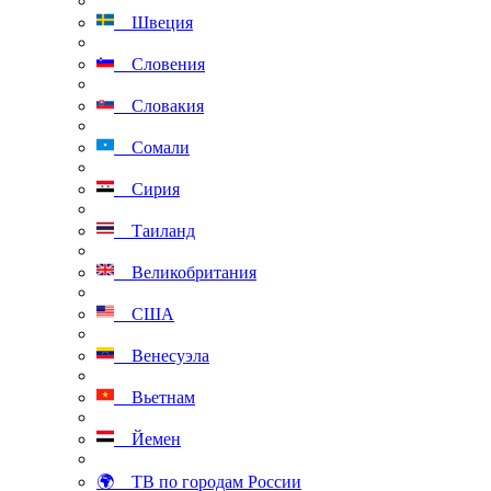
Швеция
Словения
Словакия
Сомали
Сирия
Таиланд
Великобритания
США
Венесуэла
Вьетнам
Йемен
🌍 ТВ по городам России