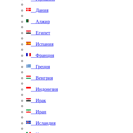
Дания
Алжир
Египет
Испания
Франция
Греция
Венгрия
Индонезия
Ирак
Иран
Исландия