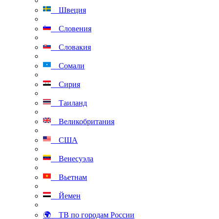
Швеция
Словения
Словакия
Сомали
Сирия
Таиланд
Великобритания
США
Венесуэла
Вьетнам
Йемен
🌍 ТВ по городам России