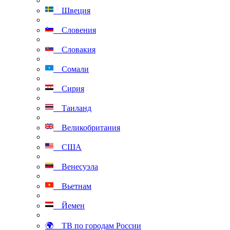
Швеция
Словения
Словакия
Сомали
Сирия
Таиланд
Великобритания
США
Венесуэла
Вьетнам
Йемен
🌍 ТВ по городам России