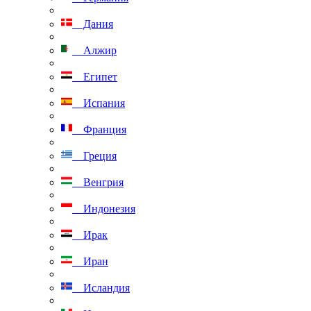
Дания
Алжир
Египет
Испания
Франция
Греция
Венгрия
Индонезия
Ирак
Иран
Исландия