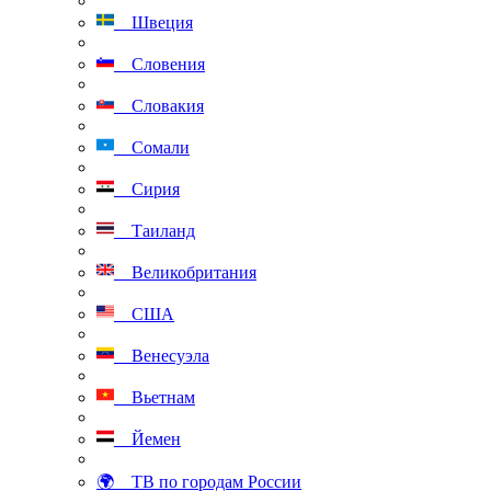
Швеция
Словения
Словакия
Сомали
Сирия
Таиланд
Великобритания
США
Венесуэла
Вьетнам
Йемен
🌍 ТВ по городам России