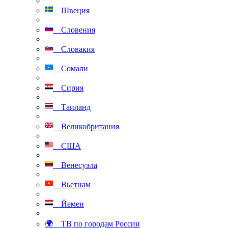
Швеция
Словения
Словакия
Сомали
Сирия
Таиланд
Великобритания
США
Венесуэла
Вьетнам
Йемен
🌍 ТВ по городам России