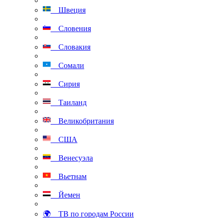
Швеция
Словения
Словакия
Сомали
Сирия
Таиланд
Великобритания
США
Венесуэла
Вьетнам
Йемен
🌍 ТВ по городам России