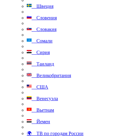
Швеция
Словения
Словакия
Сомали
Сирия
Таиланд
Великобритания
США
Венесуэла
Вьетнам
Йемен
🌍 ТВ по городам России