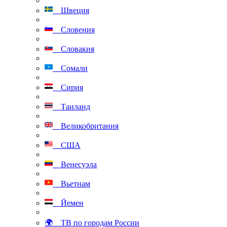
Швеция
Словения
Словакия
Сомали
Сирия
Таиланд
Великобритания
США
Венесуэла
Вьетнам
Йемен
🌍 ТВ по городам России