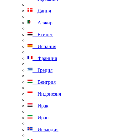
Дания
Алжир
Египет
Испания
Франция
Греция
Венгрия
Индонезия
Ирак
Иран
Исландия