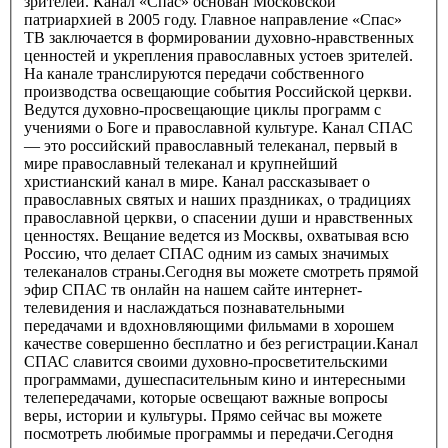
зрителей. Канал «Спас» основан Московской
патриархией в 2005 году. Главное направление «Спас»
ТВ заключается в формировании духовно-нравственных
ценностей и укрепления православных устоев зрителей.
На канале транслируются передачи собственного
производства освещающие события Российской церкви.
Ведутся духовно-просвещающие циклы программ с
учениями о Боге и православной культуре. Канал СПАС
— это российский православный телеканал, первый в
мире православный телеканал и крупнейший
христианский канал в мире. Канал рассказывает о
православных святых и наших праздниках, о традициях
православной церкви, о спасении души и нравственных
ценностях. Вещание ведется из Москвы, охватывая всю
Россию, что делает СПАС одним из самых значимых
телеканалов страны.Сегодня вы можете смотреть прямой
эфир СПАС тв онлайн на нашем сайте интернет-
телевидения и наслаждаться познавательными
передачами и вдохновляющими фильмами в хорошем
качестве совершенно бесплатно и без регистрации.Канал
СПАС славится своими духовно-просветительскими
программами, душеспасительным кино и интересными
телепередачами, которые освещают важные вопросы
веры, истории и культуры. Прямо сейчас вы можете
посмотреть любимые программы и передачи.Сегодня