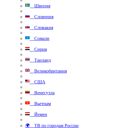
Швеция
Словения
Словакия
Сомали
Сирия
Таиланд
Великобритания
США
Венесуэла
Вьетнам
Йемен
🌍 ТВ по городам России