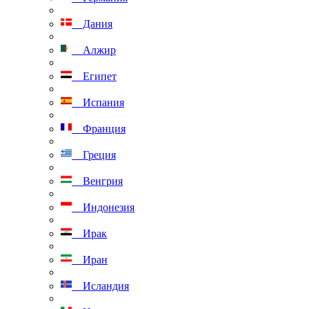
Дания
Алжир
Египет
Испания
Франция
Греция
Венгрия
Индонезия
Ирак
Иран
Исландия