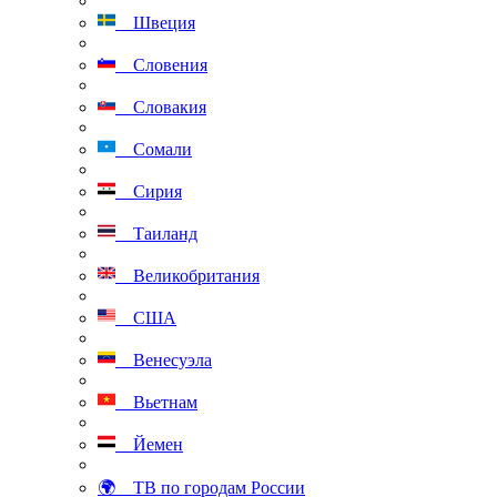
Швеция
Словения
Словакия
Сомали
Сирия
Таиланд
Великобритания
США
Венесуэла
Вьетнам
Йемен
🌍 ТВ по городам России