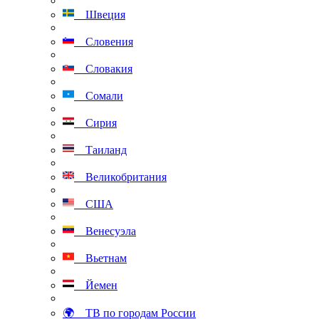
Швеция
Словения
Словакия
Сомали
Сирия
Таиланд
Великобритания
США
Венесуэла
Вьетнам
Йемен
🌍 ТВ по городам России