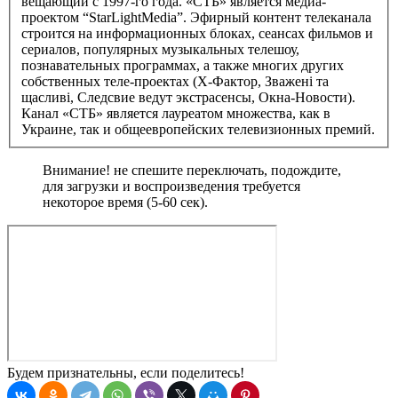
вещающий с 1997-го года. «СТБ» является медиа-
проектом “StarLightMedia”. Эфирный контент телеканала
строится на информационных блоках, сеансах фильмов и
сериалов, популярных музыкальных телешоу,
познавательных программах, а также многих других
собственных теле-проектах (X-Фактор, Зважені та
щасливі, Следсвие ведут экстрасенсы, Окна-Новости).
Канал «СТБ» является лауреатом множества, как в
Украине, так и общеевропейских телевизионных премий.
Внимание! не спешите переключать, подождите,
для загрузки и воспроизведения требуется
некоторое время (5-60 сек).
Будем признательны, если поделитесь!