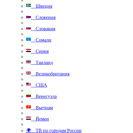
Швеция
Словения
Словакия
Сомали
Сирия
Таиланд
Великобритания
США
Венесуэла
Вьетнам
Йемен
🌍 ТВ по городам России