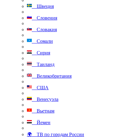
Швеция
Словения
Словакия
Сомали
Сирия
Таиланд
Великобритания
США
Венесуэла
Вьетнам
Йемен
🌍 ТВ по городам России