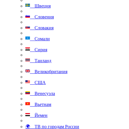
Швеция
Словения
Словакия
Сомали
Сирия
Таиланд
Великобритания
США
Венесуэла
Вьетнам
Йемен
🌍 ТВ по городам России