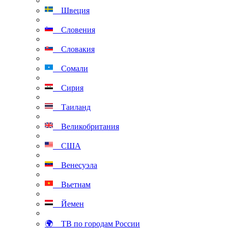
Швеция
Словения
Словакия
Сомали
Сирия
Таиланд
Великобритания
США
Венесуэла
Вьетнам
Йемен
🌍 ТВ по городам России