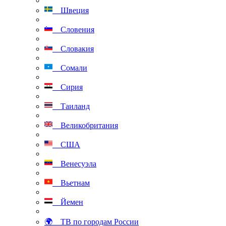
Швеция
Словения
Словакия
Сомали
Сирия
Таиланд
Великобритания
США
Венесуэла
Вьетнам
Йемен
🌍 ТВ по городам России