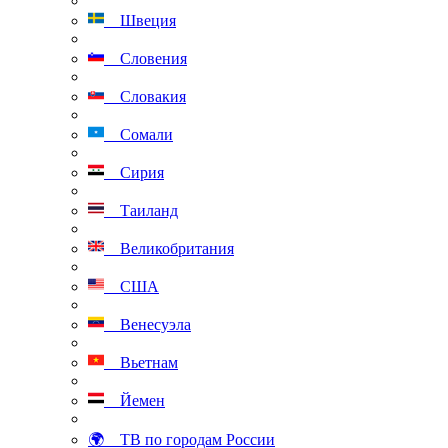
Швеция
Словения
Словакия
Сомали
Сирия
Таиланд
Великобритания
США
Венесуэла
Вьетнам
Йемен
🌍 ТВ по городам России