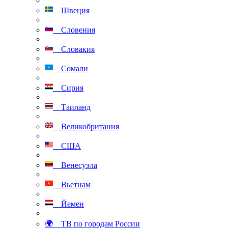
Швеция
Словения
Словакия
Сомали
Сирия
Таиланд
Великобритания
США
Венесуэла
Вьетнам
Йемен
🌍 ТВ по городам России