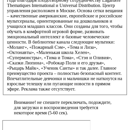
года благодаря плодотворному сотрудничеству Lagardere
Thematiques International и Universal Distribution. Центр
управления расположен в Москве. Основа сетки вещания
– качественные американские, европейские и российские
мультсериалы, ориентированные на дошкольников и
учащихся младших классов. Они созданы для того, чтобы
обучать в комфортной игровой форме, развивать
эмоциональный интеллект и базовые человеческие
ценности. В библиотеке канала следующие мультики:
«Моланг», «Пожарный Сэм», «Тема и Лиза»,
«Октонавты», «Маленькая школа Хелен»,
«Супермонстры», «Тима и Тома», «Стэн и Оливия»,
«Сказки Люпина», «Робокар Поли и его друзья»,
«Рыцарь Майк», «Ученик Санты» и так далее. Главное
преимущество проекта – полностью безопасный контент.
Впечатлительные девчонки и мальчишки не наткнутся на
взрослые телешоу или пугающие новости в прямом
эфире. Реклама также отсутствует.
Внимание! не спешите переключать, подождите,
для загрузки и воспроизведения требуется
некоторое время (5-60 сек).