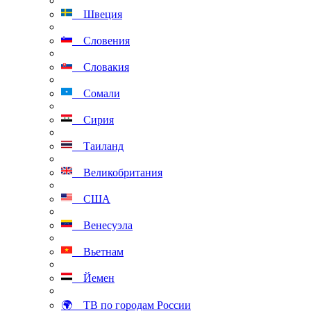
Швеция
Словения
Словакия
Сомали
Сирия
Таиланд
Великобритания
США
Венесуэла
Вьетнам
Йемен
🌍 ТВ по городам России