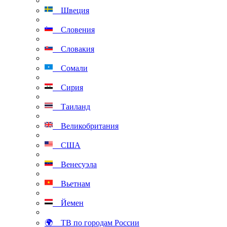
Швеция
Словения
Словакия
Сомали
Сирия
Таиланд
Великобритания
США
Венесуэла
Вьетнам
Йемен
🌍 ТВ по городам России