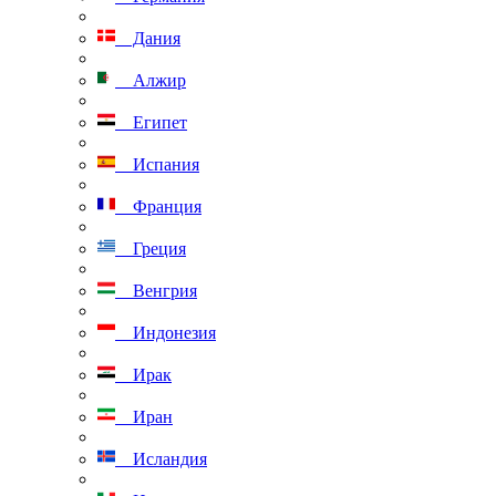
Дания
Алжир
Египет
Испания
Франция
Греция
Венгрия
Индонезия
Ирак
Иран
Исландия