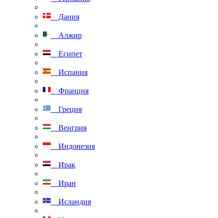
Дания
Алжир
Египет
Испания
Франция
Греция
Венгрия
Индонезия
Ирак
Иран
Исландия