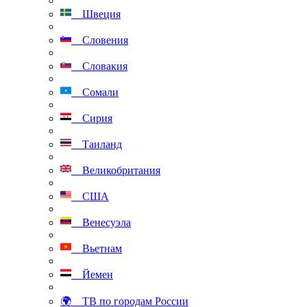
Швеция
Словения
Словакия
Сомали
Сирия
Таиланд
Великобритания
США
Венесуэла
Вьетнам
Йемен
🌍 ТВ по городам России