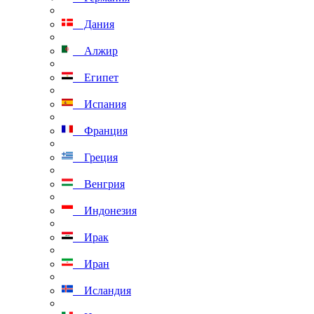
Дания
Алжир
Египет
Испания
Франция
Греция
Венгрия
Индонезия
Ирак
Иран
Исландия