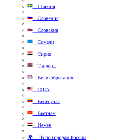
Швеция
Словения
Словакия
Сомали
Сирия
Таиланд
Великобритания
США
Венесуэла
Вьетнам
Йемен
🌍 ТВ по городам России