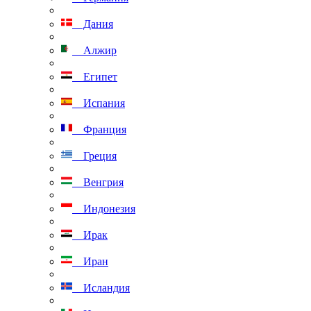
Дания
Алжир
Египет
Испания
Франция
Греция
Венгрия
Индонезия
Ирак
Иран
Исландия